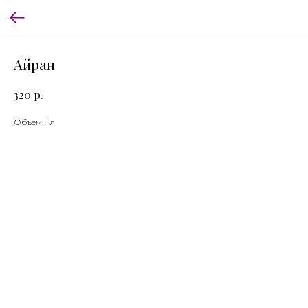
Айран
р.
320
Объем: 1 л